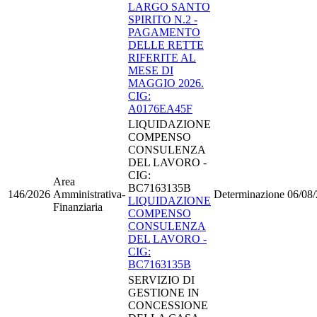
LARGO SANTO
SPIRITO N.2 -
PAGAMENTO
DELLE RETTE
RIFERITE AL
MESE DI
MAGGIO 2026.
CIG:
A0176EA45F
LIQUIDAZIONE
COMPENSO
CONSULENZA
DEL LAVORO -
CIG:
Area
BC7163135B
146/2026
Amministrativa-
Determinazione
06/08
LIQUIDAZIONE
Finanziaria
COMPENSO
CONSULENZA
DEL LAVORO -
CIG:
BC7163135B
SERVIZIO DI
GESTIONE IN
CONCESSIONE