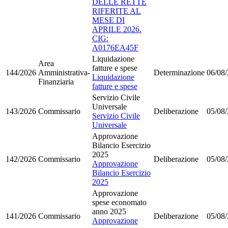
DELLE RETTE
RIFERITE AL
MESE DI
APRILE 2026.
CIG:
A0176EA45F
Liquidazione
Area
fatture e spese
144/2026
Amministrativa-
Determinazione
06/08
Liquidazione
Finanziaria
fatture e spese
Servizio Civile
Universale
143/2026
Commissario
Deliberazione
05/08
Servizio Civile
Universale
Approvazione
Bilancio Esercizio
2025
142/2026
Commissario
Deliberazione
05/08
Approvazione
Bilancio Esercizio
2025
Approvazione
spese economato
anno 2025
141/2026
Commissario
Deliberazione
05/08
Approvazione